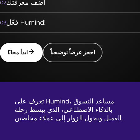
أضف معرفتك
02
فعّل Humind!
03
arrow_forward
احجز عرضاً توضيحياً
ابدأ مجانًا
تعرف على Humind، مساعد التسوق
بالذكاء الاصطناعي، الذي يبسط رحلة
العميل ويحول الزوار إلى عملاء مخلصين.