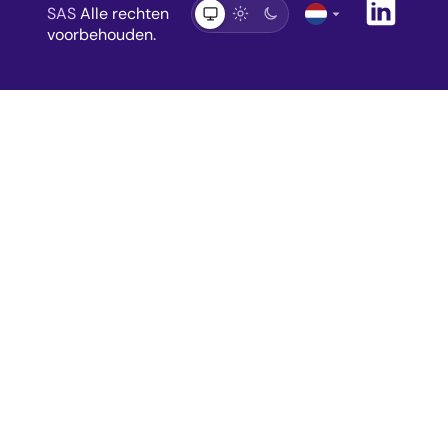
arrow_drop_down
SAS
Alle rechten
voorbehouden.