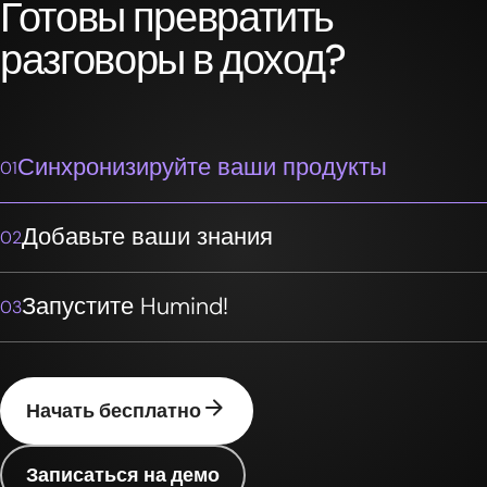
Готовы превратить
разговоры в доход?
Синхронизируйте ваши продукты
01
Добавьте ваши знания
02
Запустите Humind!
03
arrow_forward
Начать бесплатно
Записаться на демо